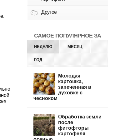
Другое
е.
САМОЕ ПОПУЛЯРНОЕ ЗА
НЕДЕЛЮ
МЕСЯЦ
ГОД
Молодая
картошка,
запеченная в
льно
духовке с
нной
чесноком
аже
Обработка земли
после
фитофторы
картофеля
осенью