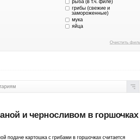
рыба (в т.ч. филе)
грибы (свежие и
замороженные)
мука
яйца
Очистить фил
тариям
таной и черносливом в горшочках
ой подаче картошка с грибами в горшочках считается