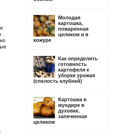
Молодая
картошка,
ся
пожаренная
ы
целиком и в
кожуре
чно
ные
Как определить
готовность
картофеля к
уборке урожая
(спелость клубней)
Картошка в
мундире в
духовке,
запеченная
целиком
х