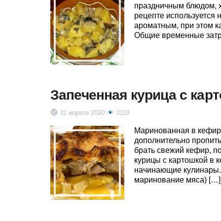
праздничным блюдом, х
рецепте используется 
ароматным, при этом к
Общие временные затра
Запеченная курица с кар
31 марта 2020
3119
Маринованная в кефире
дополнительно пропиты
брать свежий кефир, п
курицы с картошкой в к
начинающие кулинары.
маринование мяса) […]