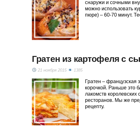
снаружи и сочными вну
можно использовать ку
пюре) – 60-70 минут. Т
Гратен из картофеля с сы
21 ноября 2015
1385
Гратен – французская з
корочкой. Раньше это 
лакомств королевских 
ресторанов. Мы же пре
рецепту.