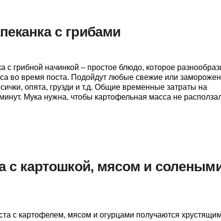
пеканка с грибами
а с грибной начинкой – простое блюдо, которое разнообраз
яса во время поста. Подойдут любые свежие или замороже
ички, опята, грузди и т.д. Общие временные затраты на
 минут. Мука нужна, чтобы картофельная масса не располза
та с картошкой, мясом и соленым
еста с картофелем, мясом и огурцами получаются хрустящи