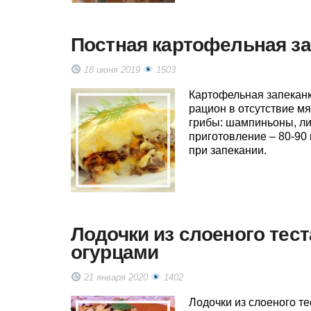
Постная картофельная за
18 июня 2019
1503
Картофельная запеканк
рацион в отсутствие м
грибы: шампиньоны, лис
приготовление – 80-90
при запекании.
Лодочки из слоеного тес
огурцами
21 января 2020
1402
Лодочки из слоеного т