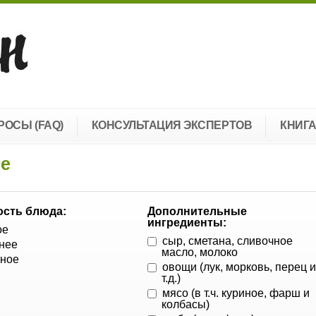
РОСЫ (FAQ)
КОНСУЛЬТАЦИЯ ЭКСПЕРТОВ
КНИГ
ке
сть блюда:
Дополнительные
ингредиенты:
ое
сыр, сметана, сливочное
нее
масло, молоко
ное
овощи (лук, морковь, перец 
т.д.)
мясо (в т.ч. куриное, фарш и
колбасы)