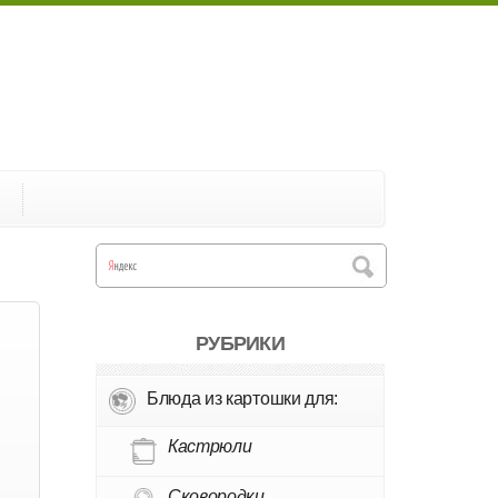
А
РУБРИКИ
Блюда из картошки для:
и
Кастрюли
Сковородки