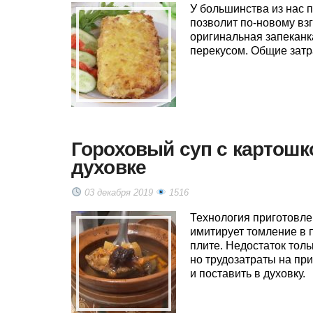
У большинства из нас п
позволит по-новому вз
оригинальная запеканк
перекусом. Общие затр
Гороховый суп с картошк
духовке
03 декабря 2019
1516
Технология приготовле
имитирует томление в п
плите. Недостаток толь
но трудозатраты на пр
и поставить в духовку.