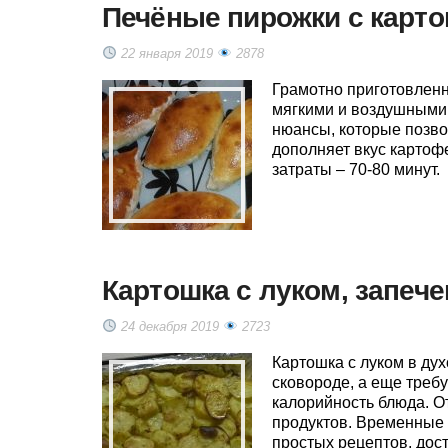
Печёные пирожки с карто
22 января 2019
2878
Грамотно приготовлен
мягкими и воздушными,
нюансы, которые позво
дополняет вкус картоф
затраты – 70-80 минут.
Картошка с луком, запече
24 декабря 2019
2723
Картошка с луком в дух
сковороде, а еще треб
калорийность блюда. О
продуктов. Временные 
простых рецептов, до