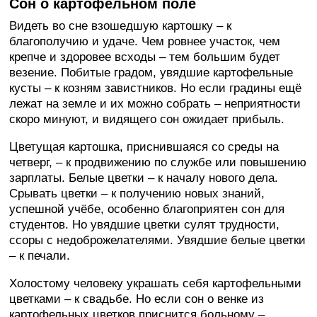
Сон о картофельном поле
Видеть во сне взошедшую картошку – к
благополучию и удаче. Чем ровнее участок, чем
крепче и здоровее всходы – тем большим будет
везение. Побитые градом, увядшие картофельные
кусты – к козням завистников. Но если градины ещё
лежат на земле и их можно собрать – неприятности
скоро минуют, и видящего сон ожидает прибыль.
Цветущая картошка, приснившаяся со среды на
четверг, – к продвижению по службе или повышению
зарплаты. Белые цветки – к началу нового дела.
Срывать цветки – к получению новых знаний,
успешной учёбе, особенно благоприятен сон для
студентов. Но увядшие цветки сулят трудности,
ссоры с недоброжелателями. Увядшие белые цветки
– к печали.
Холостому человеку украшать себя картофельными
цветками – к свадьбе. Но если сон о венке из
картофельных цветков приснится больному –