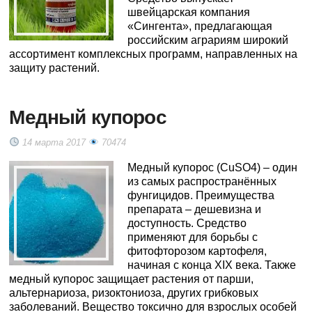
швейцарская компания
«Сингента», предлагающая
российским аграриям широкий
ассортимент комплексных программ, направленных на
защиту растений.
Медный купорос
14 марта 2017
70474
Медный купорос (CuSO4) – один
из самых распространённых
фунгицидов. Преимущества
препарата – дешевизна и
доступность. Средство
применяют для борьбы с
фитофторозом картофеля,
начиная с конца XIX века. Также
медный купорос защищает растения от парши,
альтернариоза, ризоктониоза, других грибковых
заболеваний. Вещество токсично для взрослых особей