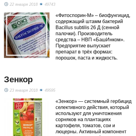
22 января 2018
49743
«Фитоспорин-М» – биофунгицид,
содержащий штамм бактерий
Bacillus subtilis 26 Д (сенной
палочки). Производитель
средства – НВП «БашИнком».
Предприятие выпускает
препарат в трёх формах:
порошок, паста и жидкость.
Зенкор
23 января 2018
49595
«Зенкор» — системный гербицид
селективного действия, который
используют для уничтожения
сорняков на плантациях
картофеля, томатов, сои и
люцерны. Активный компонент