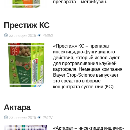
препарата – метрибузин.
Престиж КС
22 января 2018
45850
«Престиж» КС – препарат
инсектицидно-фунгицидного
действия, который используют
для протравливания клубней
картофеля. Немецкая компания
Bayer Crop-Science выпускает
это средство в форме
концентрата суспензии (КС).
Актара
23 января 2018
25127
«Актара» – инсектицид кишечно-