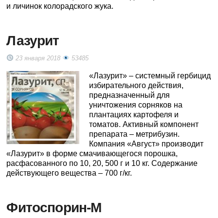
и личинок колорадского жука.
Лазурит
23 января 2018
53485
«Лазурит» – системный гербицид
избирательного действия,
предназначенный для
уничтожения сорняков на
плантациях картофеля и
томатов. Активный компонент
препарата – метрибузин.
Компания «Август» производит
«Лазурит» в форме смачивающегося порошка,
расфасованного по 10, 20, 500 г и 10 кг. Содержание
действующего вещества – 700 г/кг.
Фитоспорин-М