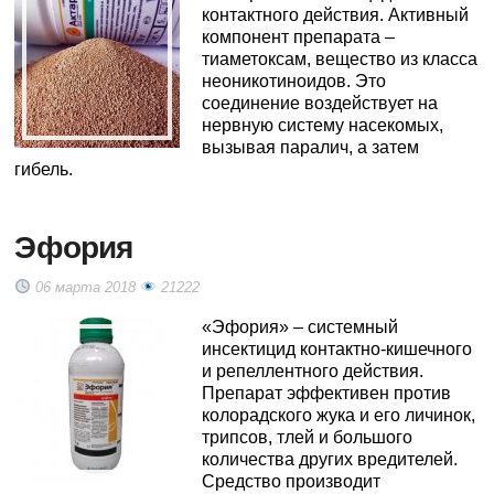
контактного действия. Активный
компонент препарата –
тиаметоксам, вещество из класса
неоникотиноидов. Это
соединение воздействует на
нервную систему насекомых,
вызывая паралич, а затем
гибель.
Эфория
06 марта 2018
21222
«Эфория» – системный
инсектицид контактно-кишечного
и репеллентного действия.
Препарат эффективен против
колорадского жука и его личинок,
трипсов, тлей и большого
количества других вредителей.
Средство производит