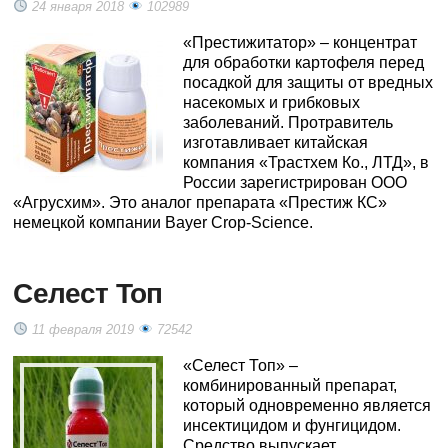
24 января 2018
102989
«Престижитатор» – концентрат
для обработки картофеля перед
посадкой для защиты от вредных
насекомых и грибковых
заболеваний. Протравитель
изготавливает китайская
компания «Трастхем Ко., ЛТД», в
России зарегистрирован ООО
«Агрусхим». Это аналог препарата «Престиж КС»
немецкой компании Bayer Crop-Science.
Селест Топ
11 февраля 2019
72542
«Селест Топ» –
комбинированный препарат,
который одновременно является
инсектицидом и фунгицидом.
Средство выпускает