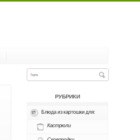
А
РУБРИКИ
Блюда из картошки для:
и
Кастрюли
Сковородки