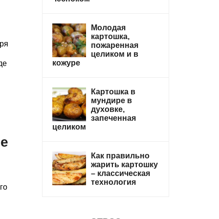
Молодая
картошка,
тря
пожаренная
целиком и в
кожуре
де
Картошка в
мундире в
духовке,
запеченная
целиком
ле
Как правильно
жарить картошку
– классическая
технология
го