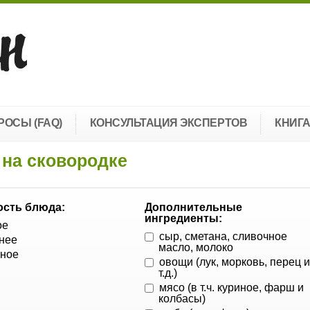
РОСЫ (FAQ)
КОНСУЛЬТАЦИЯ ЭКСПЕРТОВ
КНИГ
 на сковородке
сть блюда:
Дополнительные
ингредиенты:
ое
сыр, сметана, сливочное
нее
масло, молоко
ное
овощи (лук, морковь, перец 
т.д.)
мясо (в т.ч. куриное, фарш и
колбасы)