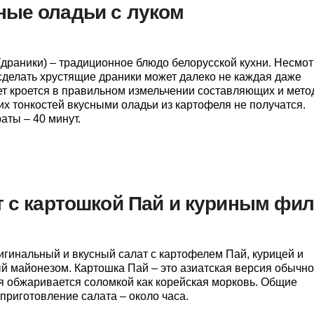
ные оладьи с луком
драники) – традиционное блюдо белорусской кухни. Несмо
сделать хрустящие драники может далеко не каждая даже
ет кроется в правильном измельчении составляющих и мето
их тонкостей вкусными оладьи из картофеля не получатся.
ты – 40 минут.
т с картошкой Пай и куриным фи
игинальный и вкусный салат с картофелем Пай, курицей и
й майонезом. Картошка Пай – это азиатская версия обычно
я обжаривается соломкой как корейская морковь. Общие
приготовление салата – около часа.