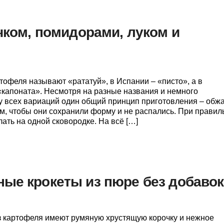
чком, помидорами, луком и
тофеля называют «рататуй», в Испании – «писто», а в
 «капоната». Несмотря на разные названия и немного
у всех вариаций один общий принцип приготовления – обж
, чтобы они сохранили форму и не распались. При правил
ать на одной сковородке. На всё […]
ые крокеты из пюре без добавок
з картофеля имеют румяную хрустящую корочку и нежное