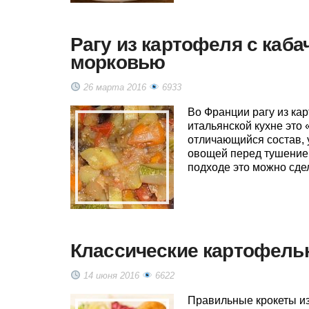
Рагу из картофеля с каба
морковью
26 марта 2016
6933
Во Франции рагу из кар
итальянской кухне это
отличающийся состав, 
овощей перед тушением
подходе это можно сдел
Классические картофельн
14 июня 2016
6622
Правильные крокеты и