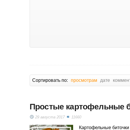
Сортировать по:
просмотрам
дате
коммен
Простые картофельные би
29 августа 2017
11660
Картофельные биточки 