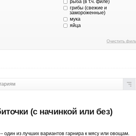
рыба (в т.ч. филе)
грибы (свежие и
замороженные)
мука
яйца
Очистить фил
тариям
точки (с начинкой или без)
– один из лучших вариантов гарнира к мясу или овощам.