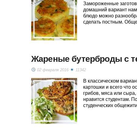
Замороженные заготовк
домашний вариант намн
блюдо можно разнообра
сделать постным. Обще
Жареные бутерброды с т
02 февраля 2016
11342
В классическом вариан
картошки и всего что о
грибов, мяса или сыра
нравится студентам. П
студенческих общежити