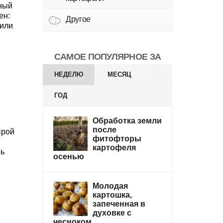
ьный
ен:
Другое
 или
САМОЕ ПОПУЛЯРНОЕ ЗА
НЕДЕЛЮ
МЕСЯЦ
ГОД
Обработка земли
после
ырой
фитофторы
картофеля
нь
осенью
Молодая
картошка,
запеченная в
духовке с
чесноком