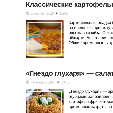
Классические картофель
05 ноября 2016
10972
Картофельные оладьи (
на внешнюю простоту, 
опытная хозяйка. Секр
обжарки. Без знания эт
Общие временные затра
«Гнездо глухаря» — сала
04 декабря 2018
10771
«Гнездо глухаря» — ор
огурцами, заправленны
картофеля фри, котора
временные затраты на 