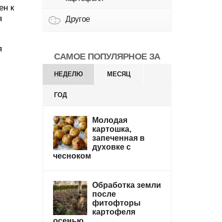
ен к
я
Другое
я
САМОЕ ПОПУЛЯРНОЕ ЗА
НЕДЕЛЮ
МЕСЯЦ
ГОД
Молодая
картошка,
запеченная в
духовке с
чесноком
Обработка земли
после
фитофторы
картофеля
осенью