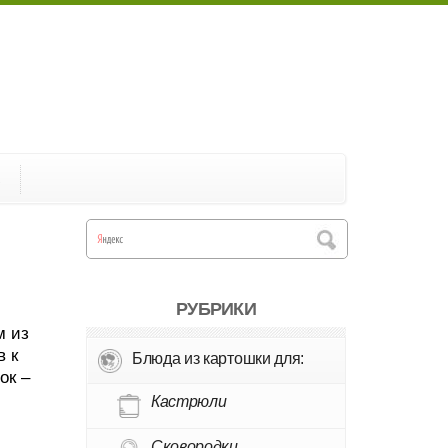
А
РУБРИКИ
м из
в к
Блюда из картошки для:
ок –
Кастрюли
Сковородки