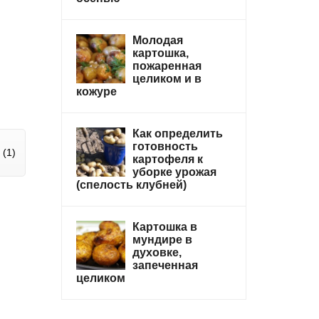
Молодая
картошка,
пожаренная
целиком и в
кожуре
Как определить
готовность
(1)
картофеля к
уборке урожая
(спелость клубней)
Картошка в
мундире в
духовке,
запеченная
целиком