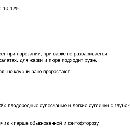
: 10-12%.
ет при нарезании, при варке не разваривается,
салатах, для жарки и пюре подходит хуже.
я, но клубни рано прорастают.
): плодородные супесчаные и легкие суглинки с глубо
йчив к парше обыкновенной и фитофторозу.