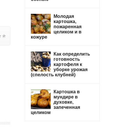
Молодая
картошка,
пожаренная
целиком и в
кожуре
Как определить
готовность
картофеля к
уборке урожая
(спелость клубней)
Картошка в
мундире в
духовке,
запеченная
целиком