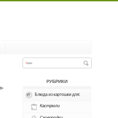
А
РУБРИКИ
о-
Блюда из картошки для:
Кастрюли
Сковородки