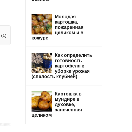
Молодая
картошка,
пожаренная
целиком и в
(1)
кожуре
Как определить
готовность
картофеля к
уборке урожая
(спелость клубней)
Картошка в
мундире в
духовке,
запеченная
целиком