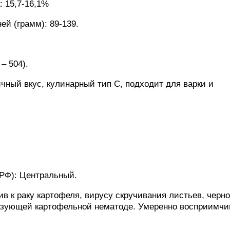
 15,7-16,1%
ей (грамм): 89-139.
– 504).
чный вкус, кулинарный тип C, подходит для варки и
РФ): Центральный.
ив к раку картофеля, вирусу скручивания листьев, черн
разующей картофельной нематоде. Умеренно восприимчи