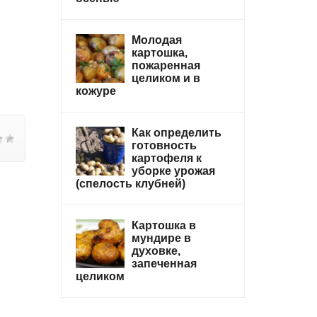
Молодая
картошка,
пожаренная
целиком и в
кожуре
Как определить
готовность
картофеля к
уборке урожая
(спелость клубней)
Картошка в
мундире в
духовке,
запеченная
целиком