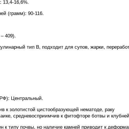
 13,4-16,6%.
ей (грамм): 90-116.
– 409).
кулинарный тип B, подходит для супов, жарки, перерабо
РФ): Центральный.
чив к золотистой цистообразующей нематоде, раку
аике, средневосприимчив к фитофторе ботвы и клубней
н к типу почвы, но наличие камней приводит к деформ