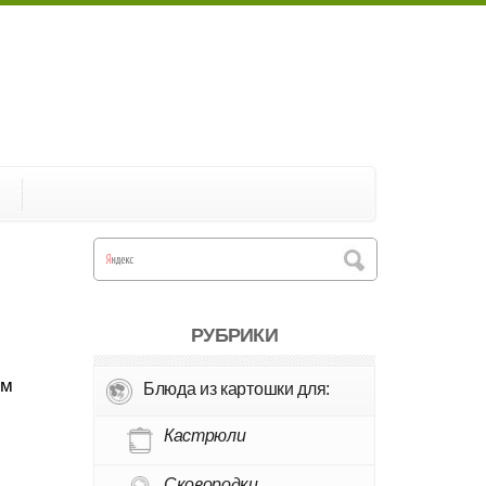
А
РУБРИКИ
им
Блюда из картошки для:
Кастрюли
Сковородки