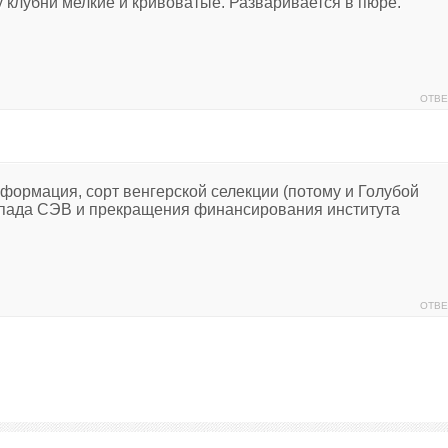
у клубни мелкие и кривоватые. Разваривается в пюре.
ОТВЕ
формация, сорт венгерской селекции (потому и Голубой
спада СЭВ и прекращения финансирования института
ОТВЕ