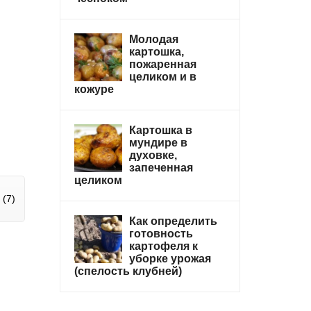
Молодая
картошка,
пожаренная
целиком и в
кожуре
Картошка в
мундире в
духовке,
запеченная
целиком
(7)
Как определить
готовность
картофеля к
уборке урожая
(спелость клубней)