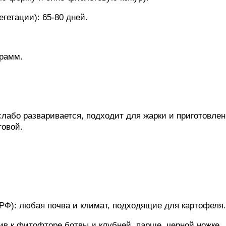
гетации): 65-80 дней.
грамм.
слабо разваривается, подходит для жарки и приготовле
товой.
Ф): любая почва и климат, подходящие для картофеля.
ив к фитофторе ботвы и клубней, парше, черной ножке,