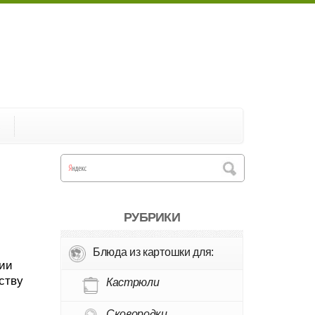
А
РУБРИКИ
Блюда из картошки для:
рии
ству
Кастрюли
Сковородки