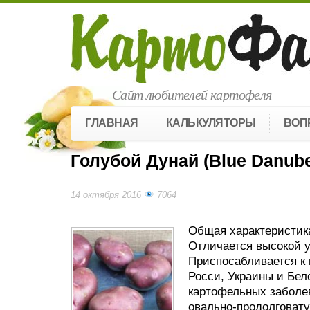
Сайт любителей картофеля
ГЛАВНАЯ
КАЛЬКУЛЯТОРЫ
ВОП
Голубой Дунай (Blue Danub
14 октября 2016
7064
Общая характеристика
Отличается высокой у
Приспосабливается к 
Росси, Украины и Бел
картофельных заболе
овально-продолговат