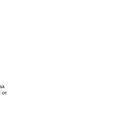
ва
 от