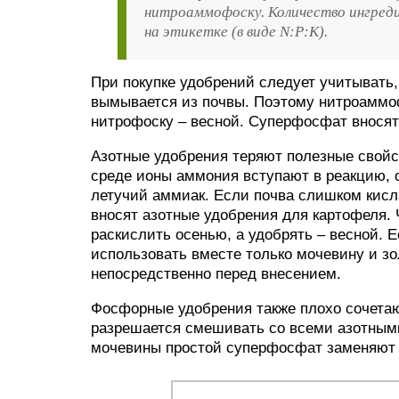
нитроаммофоску. Количество ингред
на этикетке (в виде N:P:K).
При покупке удобрений следует учитывать
вымывается из почвы. Поэтому нитроаммо
нитрофоску – весной. Суперфосфат вносят 
Азотные удобрения теряют полезные свойс
среде ионы аммония вступают в реакцию, о
летучий аммиак. Если почва слишком кисла
вносят азотные удобрения для картофеля. 
раскислить осенью, а удобрять – весной. 
использовать вместе только мочевину и зо
непосредственно перед внесением.
Фосфорные удобрения также плохо сочет
разрешается смешивать со всеми азотным
мочевины простой суперфосфат заменяют