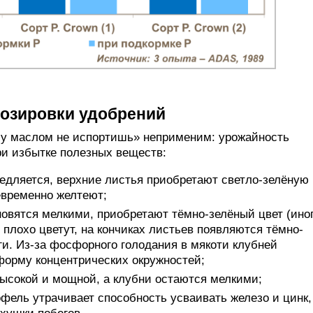
озировки удобрений
у маслом не испортишь» неприменим: урожайность
при избытке полезных веществ:
медляется, верхние листья приобретают светло-зелёную
евременно желтеют;
овятся мелкими, приобретают тёмно-зелёный цвет (иног
 плохо цветут, на кончиках листьев появляются тёмно-
ги. Из-за фосфорного голодания в мякоти клубней
орму концентрических окружностей;
высокой и мощной, а клубни остаются мелкими;
ель утрачивает способность усваивать железо и цинк,