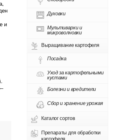
а,
ден
Духовки
е и
Мультиварки и
микроволновки
Выращивание картофеля
Посадка
Уход за картофельными
кустами
.
6–
Болезни и вредители
Сбор и хранение урожая
Каталог сортов
Препараты для обработки
картофеля