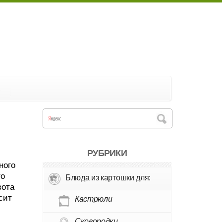
А
РУБРИКИ
ного
то
Блюда из картошки для:
зота
сит
Кастрюли
Сковородки