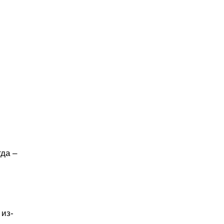
да –
 из-