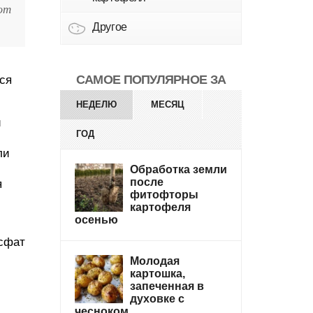
ют
Другое
САМОЕ ПОПУЛЯРНОЕ ЗА
ся
НЕДЕЛЮ
МЕСЯЦ
й
ГОД
ли
Обработка земли
после
я
фитофторы
картофеля
осенью
сфат
Молодая
картошка,
запеченная в
духовке с
чесноком