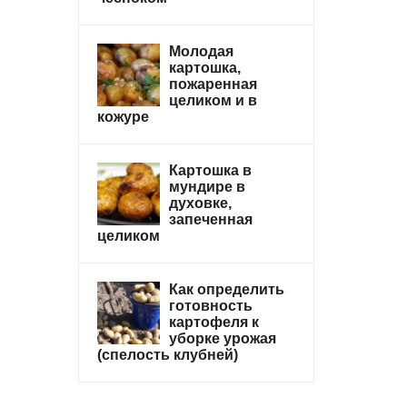
Молодая
картошка,
пожаренная
целиком и в
кожуре
Картошка в
мундире в
духовке,
запеченная
целиком
Как определить
готовность
картофеля к
уборке урожая
(спелость клубней)