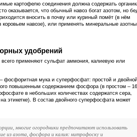
димые картофелю соединения должна содержать органик
сто оказывается, что обычный навоз богат азотом, но бе
риходится вносить в почву или куриный помёт (в нём
в коровьем навозе), или применять минеральные азотны
форных удобрений
е всего применяют сульфат аммония, калиевую или
 фосфоритная мука и суперфосфат: простой и двойной
того повышенным содержанием фосфора (в простом – 1
ерфосфате в небольших количествах содержатся сера,
 на этикетке). В состав двойного суперфосфата может
рции, многие огородники предпочитают использовать
ие из азота, фосфора и калия: нитрофоску и