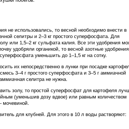
хушки побегов.
ия не использовались, то весной необходимо внести в
миачной селитры и 2–3 кг простого суперфосфата. Для
золу или 1,5–2 кг сульфата калия. Все эти удобрения мо
почву удобряли органикой, то весной азотные удобрения
суперфосфата уменьшить до 1–1,5 кг на сотку.
сить их непосредственно в лунки при посадке картофел
 смесь 3–4 г простого суперфосфата и 3–5 г аммиачной
 аммиачная селитра не нужна.
авить золу, то простой суперфосфат для картофеля луч
войным (уменьшив дозу вдвое) или равным количеством
– мочевиной.
итель для клубней. Для этого в 10 л воды растворяют: