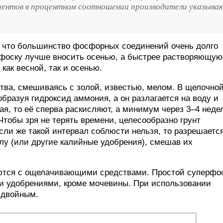
иентов в процентном соотношении производители указыва
, что большинство фосфорных соединений очень долго
фоску лучше вносить осенью, а быстрее растворяющую
как весной, так и осенью.
тва, смешиваясь с золой, известью, мелом. В щелочно
бразуя гидроксид аммония, а он разлагается на воду и
я, то её сперва раскисляют, а минимум через 3–4 неде
Чтобы зря не терять времени, целесообразно грунт
Если же такой интервал соблюсти нельзя, то разрешаетс
лу (или другие калийные удобрения), смешав их
аются с ощелачивающими средствами. Простой суперфо
и удобрениями, кроме мочевины. При использовании
 двойным.