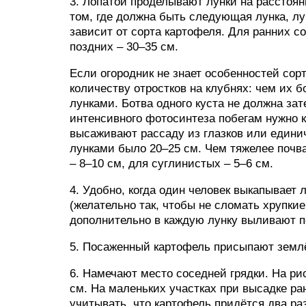
3. Лопатой проделывают лунки на расстоян
том, где должна быть следующая лунка, л
зависит от сорта картофеля. Для ранних со
поздних – 30–35 см.
Если огородник не знает особенностей сорт
количеству отростков на клубнях: чем их
лунками. Ботва одного куста не должна за
интенсивного фотосинтеза побегам нужно к
высаживают рассаду из глазков или едини
лунками было 20–25 см. Чем тяжелее почва
– 8–10 см, для суглинистых – 5–6 см.
4. Удобно, когда один человек выкапывает 
(желательно так, чтобы не сломать хрупкие
дополнительно в каждую лунку выливают п
5. Посаженный картофель присыпают земл
6. Намечают место соседней грядки. На ри
см. На маленьких участках при высадке ра
учитывать, что картофель придётся два ра