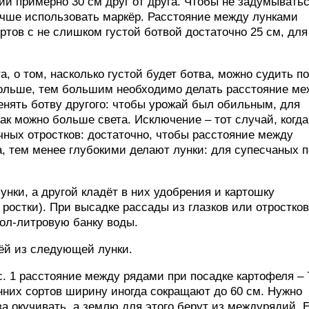
ии примерно 30 см друг от друга. Чтобы не задумыватьс
учше использовать маркёр. Расстояние между лунками
ртов с не слишком густой ботвой достаточно 25 см, для
а, о том, насколько густой будет ботва, можно судить по
 больше, тем большим необходимо делать расстояние ме
тенять ботву другого: чтобы урожай был обильным, для
ак можно больше света. Исключение – тот случай, когда
чных отростков: достаточно, чтобы расстояние между
, тем менее глубокими делают лунки: для супесчаных 
лунки, а другой кладёт в них удобрения и картошку
 ростки). При высадке рассады из глазков или отростков
ол-литровую банку воды.
ёй из следующей лунки.
с. 1 расстояние между рядами при посадке картофеля – 
нних сортов ширину иногда сокращают до 60 см. Нужно
за окучивать, а землю для этого берут из междурядий. 