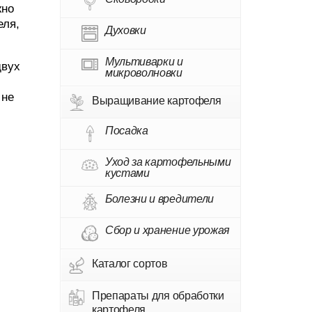
жно
еля,
Духовки
Мультиварки и
двух
микроволновки
 не
Выращивание картофеля
Посадка
Уход за картофельными
кустами
Болезни и вредители
Сбор и хранение урожая
Каталог сортов
Препараты для обработки
картофеля