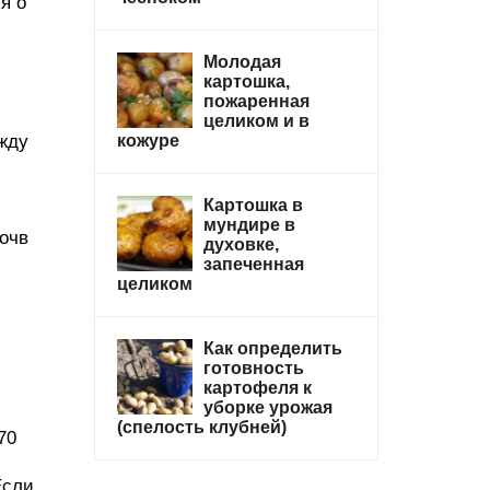
я о
Молодая
картошка,
пожаренная
целиком и в
жду
кожуре
Картошка в
мундире в
почв
духовке,
запеченная
целиком
Как определить
готовность
картофеля к
уборке урожая
(спелость клубней)
70
Если