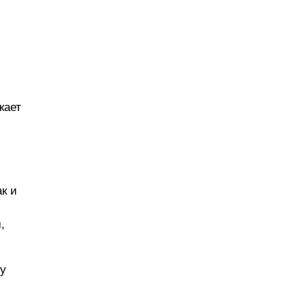
кает
к и
,
му