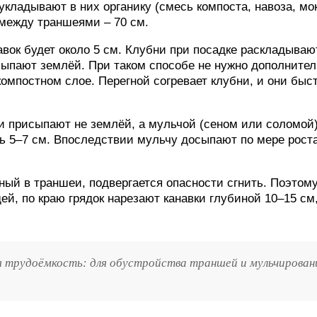
кладывают в них органику (смесь компоста, навоза, мо
 между траншеями – 70 см.
навок будет около 5 см. Клубни при посадке раскладываю
исыпают землёй. При таком способе не нужно дополните
компостном слое. Перегной согревает клубни, и они быс
и присыпают не землёй, а мульчой (сеном или соломой)
 5–7 см. Впоследствии мульчу досыпают по мере рост
ный в траншеи, подвергается опасности сгнить. Поэтом
й, по краю грядок нарезают канавки глубиной 10–15 см
 трудоёмкость: для обустройства траншей и мульчирован