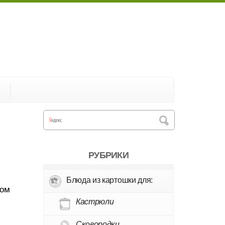
А
РУБРИКИ
Блюда из картошки для:
гом
Кастрюли
Сковородки