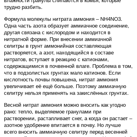
влажности гранулы слипаются в комья, которые
трудно разбить.
Формула молекулы нитрата аммония – NH4NO3.
Одна часть азота образует аммиачное соединение,
другая связана с кислородом и находится в
нитратной форме. При внесении аммиачной
селитры в грунт аммонийная составляющая
растворяется, а азот, находящийся в составе
нитратов, вступает в реакцию с катионами,
содержащимися в почвенной влаге. Проблема в том,
что в подзолистых грунтах мало катионов. Если
кислотность почвы повышена, нитрат аммония
увеличивает её ещё больше. Поэтому аммиачную
селитру нельзя применять на закислённых грунтах.
Весной нитрат аммония можно вносить как угодно
рано: тепло, выделяемое гранулами при
растворении, растапливает снег, а когда он растает –
азотное удобрение впитается в почву. Но лучше
всего вносить аммиачную селитру перед весенней