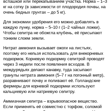
вспашкой или перекапыванием участка. Норма – 1–3
кг на сотку (в зависимости от плодородия почвы, на
очень бедных грунтах – до 5 кг).
Для экономии удобрения его можно добавлять в
каждую лунку, норма – 5–10 г (1–2 чайных ложки).
Чтобы селитра не обожгла клубень, её присыпают
тонким слоем земли.
Нитрат аммония вызывает ожоги на листьях,
поэтому его нельзя использовать для внекорневых
подкормок. Корневую подкормку селитрой проводят
через 3 недели после появления всходов. В
междурядьях делают канавку, туда засыпают
гранулы нитрата аммония (5–7 г на погонный метр),
разравнивают почву и поливают её. Голландские
фермеры для корневой подкормки используют
кальциевую или натриевую селитру.
Аммиачная селитра – взрывоопасное вещество.
Если применять её совместно с торфом, соломой