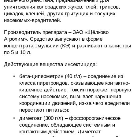
кишечного действия, предназначенный для
уничтожения колорадских жуков, тлей, трипсов,
цикадок, клещей, других грызущих и сосущих
насекомых-вредителей.
Производитель препарата – ЗАО «Щёлково
Агрохим». Средство выпускают в форме
концентрата эмульсии (КЭ) и разливают в канистры
по 5 и 10 л.
Действующие вещества инсектицида:
бета-циперметрин (40 г/л) – соединение из
класса пиретроидов, оказывающее контактно-
кишечное действие. Токсин поражает нервную
систему насекомых, вызывает нарушения
координации движений, из-за чего вредители
перестают питаться;
диметоат (300 г/л) – фосфорорганическое
соединение, обладающее системным и
контактным действием. Диметоат