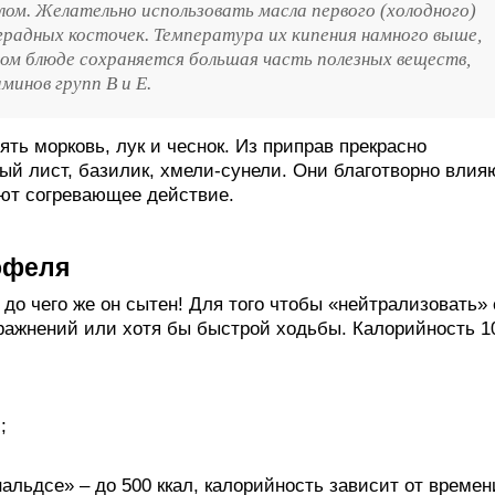
ом. Желательно использовать масла первого (холодного)
градных косточек. Температура их кипения намного выше,
вом блюде сохраняется большая часть полезных веществ,
минов групп B и E.
ь морковь, лук и чеснок. Из приправ прекрасно
ый лист, базилик, хмели-сунели. Они благотворно влия
ют согревающее действие.
офеля
до чего же он сытен! Для того чтобы «нейтрализовать» 
ражнений или хотя бы быстрой ходьбы. Калорийность 1
;
альдсе» – до 500 ккал, калорийность зависит от времен