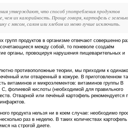
ания утверждают, что способ употребления продуктов
е, чем их калорийность. Проще говоря, картофель с зелень
ку с мясом, салом или хлебом из меню лучше исключить.
ых групп продуктов в организме отвечают совершенно р
 сочетающиеся между собой, то поневоле создаём
угие органы, провоцируя нарушения пищеварительных и
олютно противоположные теории, мы приходим к одинак
печённый или отваренный в кожуре. В приготовленном т
сть витаминов и микроэлементов: витаминов группы B
, С, фолиевой кислоты (необходимой для правильного
еществ. Отварной или печёный картофель рекомендуется 
 инфарктов.
ного продукта нельзя ни в коем случае: необходимо про
несколько раз в неделю. В таких количествах картофель
мся на строгой диете.