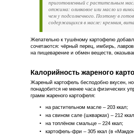
приготовленный с растительным масл
отжима: оливковое или масло из вино
чем у подсолнечного. Поэтому в гото
содержащихся в масле: кремния, вита
Желательно к тушёному картофелю добавлят
сочетаются: чёрный перец, имбирь, лавров
на пищеварение и обмен веществ, оказыва
Калорийность жареного карт
Жареный картофель бесподобно вкусен, но 
понадобится не менее часа физических уп
грамм жареного картофеля:
на растительном масле – 203 ккал;
на свином сале (шкварках) – 212 ккал
на топлёном смальце – 224 ккал;
картофель-фри – 305 ккал (в «Макдон