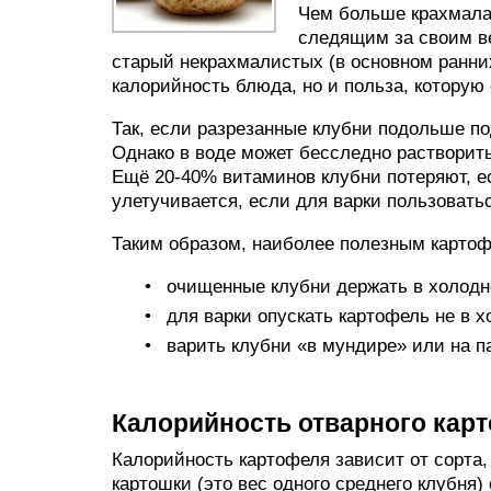
Чем больше крахмала 
следящим за своим в
старый некрахмалистых (в основном ранних
калорийность блюда, но и польза, которую
Так, если разрезанные клубни подольше по
Однако в воде может бесследно растворит
Ещё 20-40% витаминов клубни потеряют, е
улетучивается, если для варки пользоват
Таким образом, наиболее полезным картофе
очищенные клубни держать в холодно
для варки опускать картофель не в 
варить клубни «в мундире» или на па
Калорийность отварного кар
Калорийность картофеля зависит от сорта,
картошки (это вес одного среднего клубня)