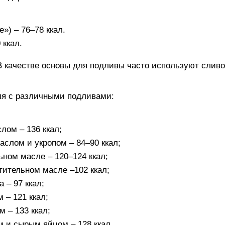
») – 76–78 ккал.
 ккал.
В качестве основы для подливы часто используют слив
ля с различными подливами:
лом – 136 ккал;
слом и укропом – 84–90 ккал;
ьном масле – 120–124 ккал;
тительном масле –102 ккал;
 – 97 ккал;
 – 121 ккал;
 – 133 ккал;
 и сырым яйцом – 128 ккал.