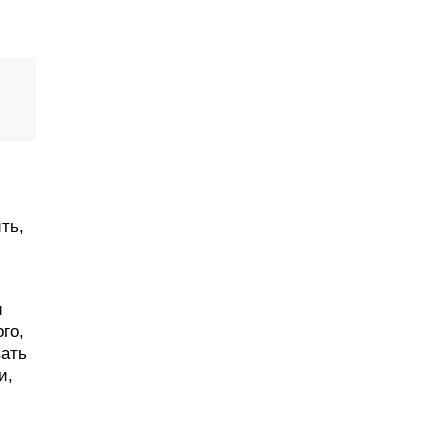
ть,
и
го,
вать
и,