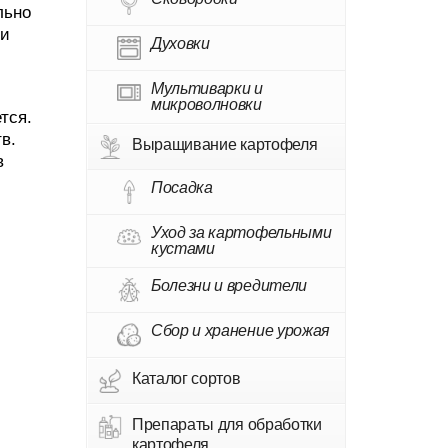
льно
ли
Духовки
Мультиварки и
микроволновки
тся.
в.
Выращивание картофеля
в
Посадка
Уход за картофельными
кустами
Болезни и вредители
Сбор и хранение урожая
Каталог сортов
й
Препараты для обработки
картофеля