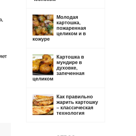
Молодая
а,
картошка,
пожаренная
целиком и в
кожуре
яет
Картошка в
мундире в
духовке,
запеченная
целиком
Как правильно
жарить картошку
– классическая
технология