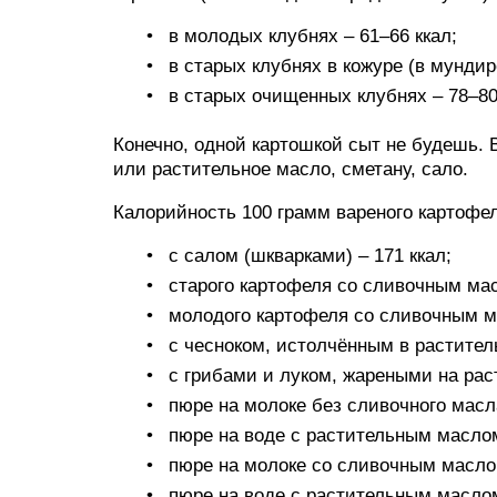
в молодых клубнях – 61–66 ккал;
в старых клубнях в кожуре (в мундире
в старых очищенных клубнях – 78–80
Конечно, одной картошкой сыт не будешь. 
или растительное масло, сметану, сало.
Калорийность 100 грамм вареного картофе
с салом (шкварками) – 171 ккал;
старого картофеля со сливочным мас
молодого картофеля со сливочным ма
с чесноком, истолчённым в растител
с грибами и луком, жареными на рас
пюре на молоке без сливочного масла
пюре на воде с растительным маслом
пюре на молоке со сливочным маслом
пюре на воде с растительным маслом