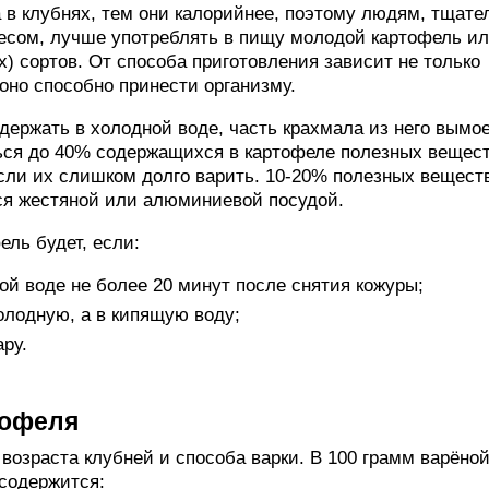
в клубнях, тем они калорийнее, поэтому людям, тщате
есом, лучше употреблять в пищу молодой картофель и
) сортов. От способа приготовления зависит не только
 оно способно принести организму.
держать в холодной воде, часть крахмала из него вымое
ься до 40% содержащихся в картофеле полезных вещест
сли их слишком долго варить. 10-20% полезных вещест
ься жестяной или алюминиевой посудой.
ль будет, если:
й воде не более 20 минут после снятия кожуры;
холодную, а в кипящую воду;
ру.
тофеля
 возраста клубней и способа варки. В 100 грамм варёно
 содержится: