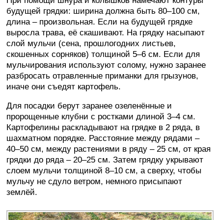
При помощи шнура и колышков намечают контуры
будущей грядки: ширина должна быть 80–100 см,
длина – произвольная. Если на будущей грядке
выросла трава, её скашивают. На грядку насыпают
слой мульчи (сена, прошлогодних листьев,
скошенных сорняков) толщиной 5–6 см. Если для
мульчирования используют солому, нужно заранее
разбросать отравленные приманки для грызунов,
иначе они съедят картофель.
Для посадки берут заранее озеленённые и
пророщенные клубни с ростками длиной 3–4 см.
Картофелины раскладывают на грядке в 2 ряда, в
шахматном порядке. Расстояние между рядами –
40–50 см, между растениями в ряду – 25 см, от края
грядки до ряда – 20–25 см. Затем грядку укрывают
слоем мульчи толщиной 8–10 см, а сверху, чтобы
мульчу не сдуло ветром, немного присыпают
землёй.