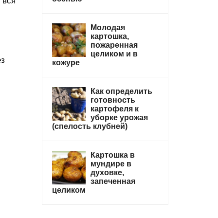
 вся
Молодая
картошка,
пожаренная
целиком и в
ез
кожуре
Как определить
готовность
картофеля к
уборке урожая
(спелость клубней)
Картошка в
мундире в
духовке,
запеченная
целиком