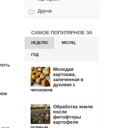
Другое
САМОЕ ПОПУЛЯРНОЕ ЗА
НЕДЕЛЮ
МЕСЯЦ
ГОД
епить
Молодая
картошка,
запеченная в
духовке с
чесноком
нем
Обработка земли
после
фитофторы
картофеля
осенью