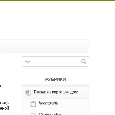
А
РУБРИКИ
м
Блюда из картошки для:
тся).
Кастрюли
енной
Сковородки