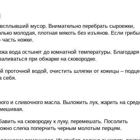
й
ь всплывший мусор. Внимательно перебрать сыроежки,
лько молодая, плотная мякоть без изъянов. Если грибы
 часть ножки.
пока вода остынет до комнатной температуры. Благодаря
аливаться при обжарке на сковородке.
й проточной водой, очистить шляпки от кожицы – подц
а себя.
ьного и сливочного масла. Выложить лук, жарить на сред
омешивая.
обавить на сковородку к луку, перемешать. Посолить
Можно слегка поперчить черным молотым перцем.