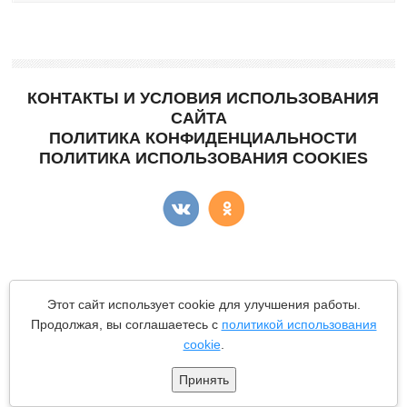
КОНТАКТЫ И УСЛОВИЯ ИСПОЛЬЗОВАНИЯ
САЙТА
ПОЛИТИКА КОНФИДЕНЦИАЛЬНОСТИ
ПОЛИТИКА ИСПОЛЬЗОВАНИЯ COOKIES
Copyright © "КартоФан"
- сайт о картошке.
Этот сайт использует cookie для улучшения работы.
Все материалы данного сайта являются объектами авторского
Продолжая, вы соглашаетесь с
политикой использования
права (в том числе дизайн). Запрещается копирование,
cookie
.
распространение (в том числе путем копирования на другие
сайты и ресурсы в Интернете) или любое иное использование
информации и объектов без предварительного согласия
Принять
правообладателя.