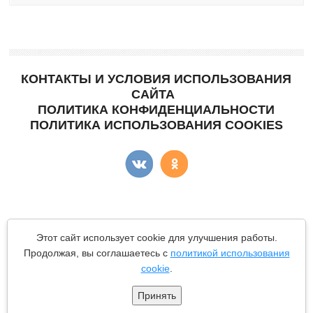
КОНТАКТЫ И УСЛОВИЯ ИСПОЛЬЗОВАНИЯ
САЙТА
ПОЛИТИКА КОНФИДЕНЦИАЛЬНОСТИ
ПОЛИТИКА ИСПОЛЬЗОВАНИЯ COOKIES
Copyright © "КартоФан"
- сайт о картошке.
Этот сайт использует cookie для улучшения работы.
Все материалы данного сайта являются объектами авторского
Продолжая, вы соглашаетесь с
политикой использования
права (в том числе дизайн). Запрещается копирование,
cookie
.
распространение (в том числе путем копирования на другие
сайты и ресурсы в Интернете) или любое иное использование
информации и объектов без предварительного согласия
Принять
правообладателя.