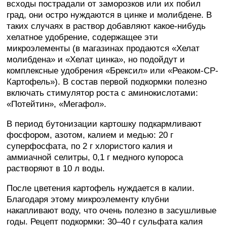
всходы пострадали от заморозков или их побил
град, они остро нуждаются в цинке и молибдене. В
таких случаях в раствор добавляют какое-нибудь
хелатное удобрение, содержащее эти
микроэлементы (в магазинах продаются «Хелат
молибдена» и «Хелат цинка», но подойдут и
комплексные удобрения «Брексил» или «Реаком-СР-
Картофель»). В состав первой подкормки полезно
включать стимулятор роста с аминокислотами:
«Потейтин», «Мегафол».
В период бутонизации картошку подкармливают
фосфором, азотом, калием и медью: 20 г
суперфосфата, по 2 г хлористого калия и
аммиачной селитры, 0,1 г медного купороса
растворяют в 10 л воды.
После цветения картофель нуждается в калии.
Благодаря этому микроэлементу клубни
накапливают воду, что очень полезно в засушливые
годы. Рецепт подкормки: 30–40 г сульфата калия