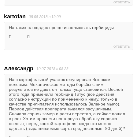
ОТВЕТИТЬ
kartofan
08.05.2018 в 19:09
На таких площадях проще использовать гербициды.
ОТВЕТИТЬ
Александр
10.07.2018 в 08:23
Наш картофельный участок оккупирован Вьюнком
полевым. Механические методы борьбы с ним
результатов не дают, он только гуще становится. Весной
этого года применили гербицид Титус (все действия
согласно инструкции по применению к нему, только в
качестве прилипателя использовалось Зеленое мыло).
Период действия препарата выдался засушливым.
Сначала сорняк замер и расти перестал, а сейчас пошел
в рост. Хотим провести повторную обработку сорняка
осенью, перед копкой картофеля, когда это можно
сделать (выращиваемые сорта среднеспелые -90 дней)?