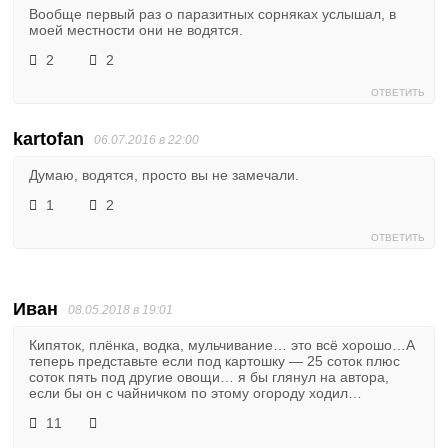
Вообще первый раз о паразитных сорняках услышал, в
моей местности они не водятся.
2
2
ОТВЕТИТЬ
kartofan
06.07.2016 в 22:00
Думаю, водятся, просто вы не замечали.
1
2
ОТВЕТИТЬ
Иван
08.05.2018 в 19:01
Кипяток, плёнка, водка, мульчивание… это всё хорошо…А
теперь представьте если под картошку — 25 соток плюс
соток пять под другие овощи… я бы глянул на автора,
если бы он с чайничком по этому огороду ходил…
11