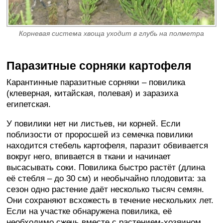
Корневая система хвоща уходит в глубь на полметра
Паразитные сорняки картофеля
Карантинные паразитные сорняки – повилика
(клеверная, китайская, полевая) и заразиха
египетская.
У повилики нет ни листьев, ни корней. Если
поблизости от проросшей из семечка повилики
находится стебель картофеля, паразит обвивается
вокруг него, впивается в ткани и начинает
высасывать соки. Повилика быстро растёт (длина
её стебля – до 30 см) и необычайно плодовита: за
сезон одно растение даёт несколько тысяч семян.
Они сохраняют всхожесть в течение нескольких лет.
Если на участке обнаружена повилика, её
необходимо сжечь вместе с растением-хозяином.