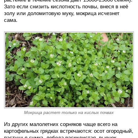
Зато если снизить кислотность почвы, внеся в неё
золу или доломитовую муку, мокрица исчезнет
сама.
Мокрица растет только на кислых почвах
Из других малолетних сорняков чаще всего на
картофельных грядках встречаются: осот огородный,
пастушья сумка, лебеда раскидистая, вьюнок.