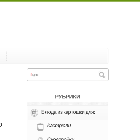
А
РУБРИКИ
Блюда из картошки для:
0
Кастрюли
Сковородки