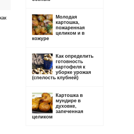
Молодая
как
картошка,
пожаренная
целиком и в
кожуре
Как определить
готовность
картофеля к
уборке урожая
(спелость клубней)
Картошка в
мундире в
духовке,
запеченная
целиком