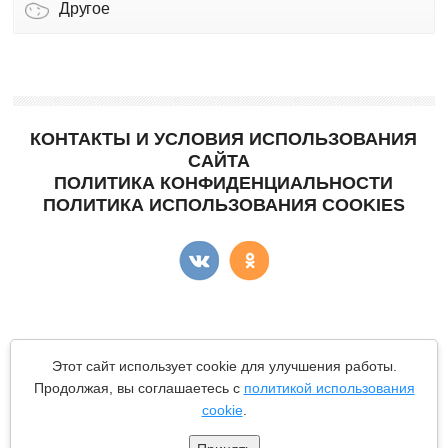
Другое
КОНТАКТЫ И УСЛОВИЯ ИСПОЛЬЗОВАНИЯ
САЙТА
ПОЛИТИКА КОНФИДЕНЦИАЛЬНОСТИ
ПОЛИТИКА ИСПОЛЬЗОВАНИЯ COOKIES
Copyright © "КартоФан"
- сайт о картошке.
Этот сайт использует cookie для улучшения работы.
Все материалы данного сайта являются объектами авторского
Продолжая, вы соглашаетесь с
политикой использования
права (в том числе дизайн). Запрещается копирование,
cookie
.
распространение (в том числе путем копирования на другие
сайты и ресурсы в Интернете) или любое иное использование
информации и объектов без предварительного согласия