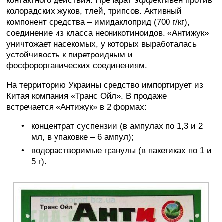
контактного действия. Препарат эффективен против
колорадских жуков, тлей, трипсов. Активный
компонент средства – имидаклоприд (700 г/кг),
соединение из класса неоникотиноидов. «Антижук»
уничтожает насекомых, у которых выработалась
устойчивость к пиретроидным и
фосфорорганических соединениям.
На территорию Украины средство импортирует из
Китая компания «Транс Ойл». В продаже
встречается «Антижук» в 2 формах:
концентрат суспензии (в ампулах по 1,3 и 2
мл, в упаковке – 6 ампул);
водорастворимые гранулы (в пакетиках по 1 и
5 г).