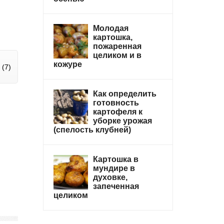
Молодая
картошка,
пожаренная
целиком и в
кожуре
(7)
Как определить
готовность
картофеля к
уборке урожая
(спелость клубней)
Картошка в
мундире в
духовке,
запеченная
целиком