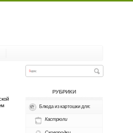
А
РУБРИКИ
ской
ем
Блюда из картошки для:
Кастрюли
Сковородки