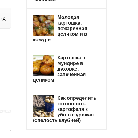
Молодая
(2)
картошка,
пожаренная
целиком и в
кожуре
Картошка в
мундире в
духовке,
запеченная
целиком
Как определить
готовность
картофеля к
уборке урожая
(спелость клубней)