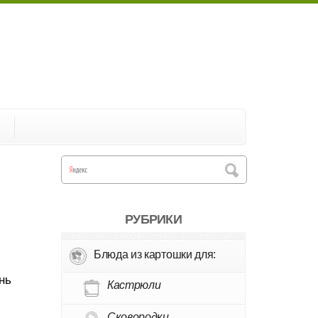
А
РУБРИКИ
Блюда из картошки для:
нь
Кастрюли
Сковородки