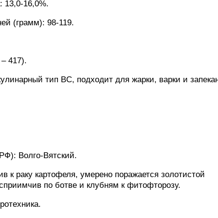
 13,0-16,0%.
ей (грамм): 98-119.
– 417).
кулинарный тип BC, подходит для жарки, варки и запека
Ф): Волго-Вятский.
ив к раку картофеля, умерено поражается золотистой
приимчив по ботве и клубням к фитофторозу.
ротехника.