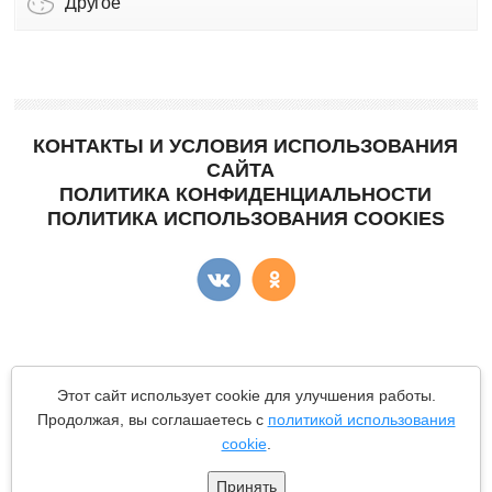
Другое
КОНТАКТЫ И УСЛОВИЯ ИСПОЛЬЗОВАНИЯ
САЙТА
ПОЛИТИКА КОНФИДЕНЦИАЛЬНОСТИ
ПОЛИТИКА ИСПОЛЬЗОВАНИЯ COOKIES
Copyright © "КартоФан"
- сайт о картошке.
Этот сайт использует cookie для улучшения работы.
Все материалы данного сайта являются объектами авторского
Продолжая, вы соглашаетесь с
политикой использования
права (в том числе дизайн). Запрещается копирование,
cookie
.
распространение (в том числе путем копирования на другие
сайты и ресурсы в Интернете) или любое иное использование
информации и объектов без предварительного согласия
Принять