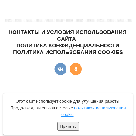
КОНТАКТЫ И УСЛОВИЯ ИСПОЛЬЗОВАНИЯ
САЙТА
ПОЛИТИКА КОНФИДЕНЦИАЛЬНОСТИ
ПОЛИТИКА ИСПОЛЬЗОВАНИЯ COOKIES
Copyright © "КартоФан"
- сайт о картошке.
Этот сайт использует cookie для улучшения работы.
Все материалы данного сайта являются объектами авторского
Продолжая, вы соглашаетесь с
политикой использования
права (в том числе дизайн). Запрещается копирование,
cookie
.
распространение (в том числе путем копирования на другие
сайты и ресурсы в Интернете) или любое иное использование
информации и объектов без предварительного согласия
Принять
правообладателя.