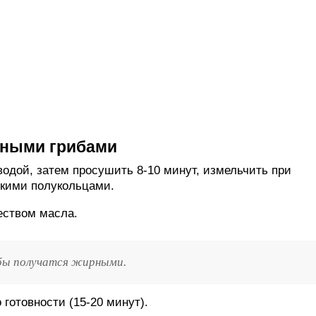
нными грибами
водой, затем просушить 8-10 минут, измельчить при
нкими полукольцами.
еством масла.
ибы получатся жирными.
 готовности (15-20 минут).