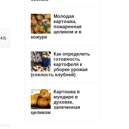
Молодая
картошка,
пожаренная
целиком и в
кожуре
43)
Как определить
готовность
картофеля к
уборке урожая
(спелость клубней)
Картошка в
мундире в
духовке,
запеченная
целиком