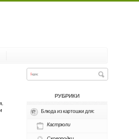
А
РУБРИКИ
я.
и
Блюда из картошки для:
Кастрюли
Сковородки