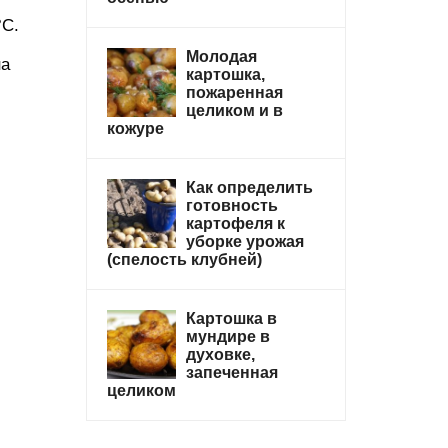
°C.
Молодая
на
картошка,
пожаренная
целиком и в
кожуре
Как определить
готовность
картофеля к
уборке урожая
(спелость клубней)
Картошка в
мундире в
духовке,
запеченная
целиком