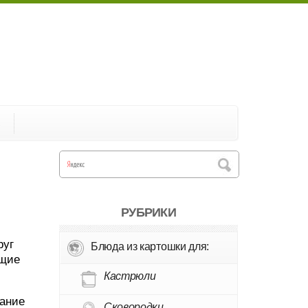
А
РУБРИКИ
руг
Блюда из картошки для:
бщие
Кастрюли
жание
Сковородки