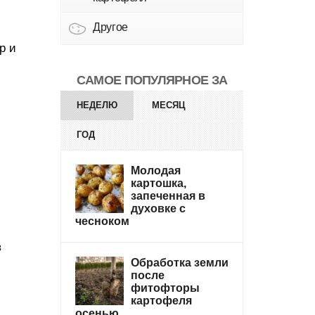
Другое
р и
САМОЕ ПОПУЛЯРНОЕ ЗА
НЕДЕЛЮ
МЕСЯЦ
ГОД
Молодая
картошка,
запеченная в
духовке с
чесноком
в
Обработка земли
после
фитофторы
картофеля
осенью